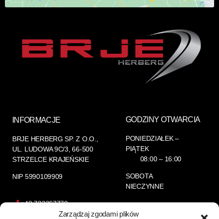
GODZINY OTWARCIA
INFORMACJE
PONIEDZIAŁEK –
BRJE HERBERG SP. Z O.O.
,
PIĄTEK
UL. LUDOWA 9C/3, 66-500
08:00 – 16:00
STRZELCE KRAJEŃSKIE
SOBOTA
NIP 5990109909
NIECZYNNE
+48 733367770
Zarządzaj zgodami plików