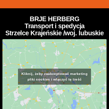
BRJE HERBERG
Transport i spedycja
Strzelce Krajeńskie /woj. lubuskie
Kliknij, żeby zaakceptować marketing
pliki cookies i włączyć tę treść