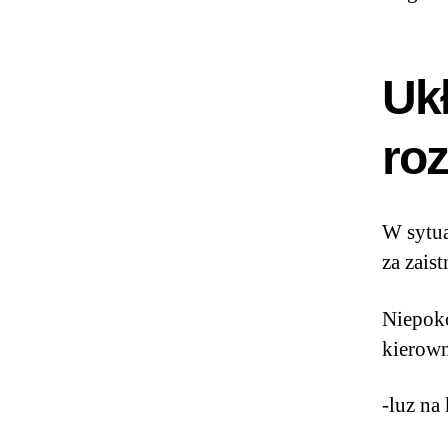
Ukł
ro
W sytua
za zais
Niepoko
kierown
-luz na