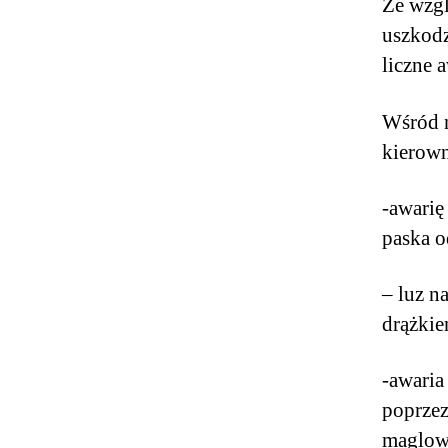
Ze wzgl
uszkodz
liczne 
Wśród n
kierown
-awarię
paska o
– luz n
drążki
-awaria
poprzez
maglow