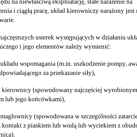
ędu na niewłaściwą eksploatację, stałe narażenie na
enia i ciągłą pracę, układ kierowniczy narażony jest 
awarie.
ajczęstszych usterek występujących w działaniu ukł
iczego i jego elementów należy wymienić:
 układu wspomagania (m.in. uszkodzenie pompy, awa
dpowiadającego za przekazanie siły),
a kierownicy (spowodowany najczęściej wyrobiony
em lub jego końcówkami),
 maglownicy (spowodowana w szczególności zatarc
 kontakt z piaskiem lub wodą lub wyciekiem z obu
nica).