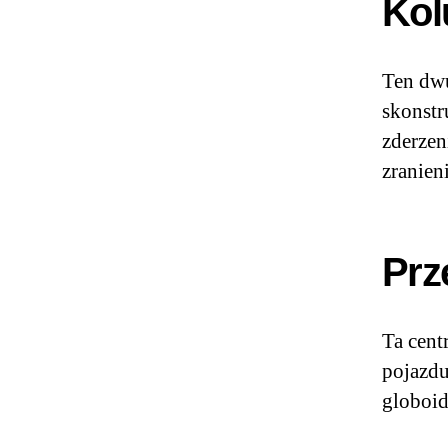
Kol
Ten dwu
skonstr
zderzen
zranien
Prz
Ta cent
pojazdu
globoid