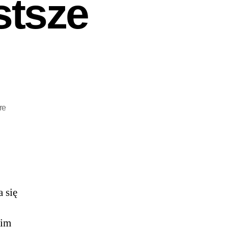
stsze
re
 się
nim