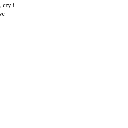
 czyli
we