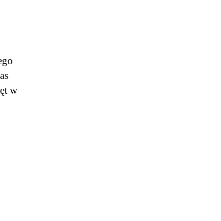
ego
as
ęt w