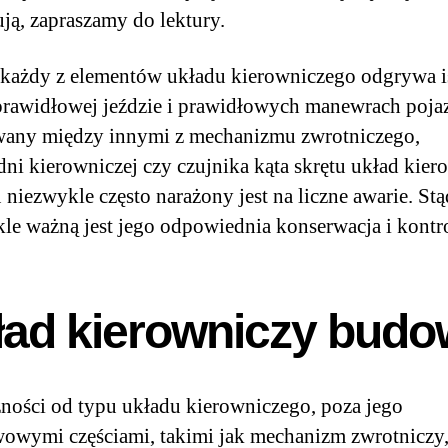
ją, zapraszamy do lektury.
każdy z elementów układu kierowniczego odgrywa i
prawidłowej jeździe i prawidłowych manewrach poja
any między innymi z mechanizmu zwrotniczego,
dni kierowniczej czy czujnika kąta skrętu układ kie
 niezwykle często narażony jest na liczne awarie. Stą
le ważną jest jego odpowiednia konserwacja i kontr
ład kierowniczy bud
ności od typu układu kierowniczego, poza jego
owymi częściami, takimi jak mechanizm zwrotniczy