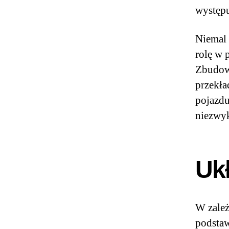
występu
Niemal 
rolę w 
Zbudow
przekła
pojazdu
niezwyk
Uk
W zależ
podstaw