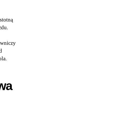
stotną
zdu.
rowniczy
d
ola.
owa
,