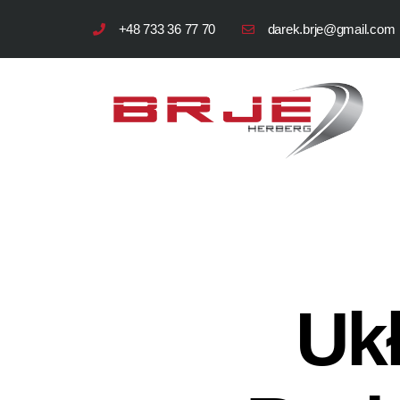
+48 733 36 77 70
darek.brje@gmail.com
Ukł