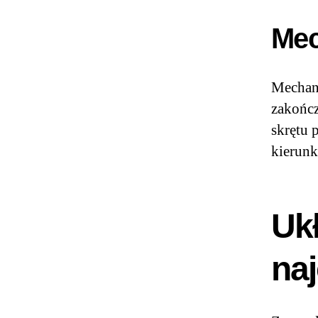
Mec
Mechani
zakończ
skrętu 
kierun
Uk
naj