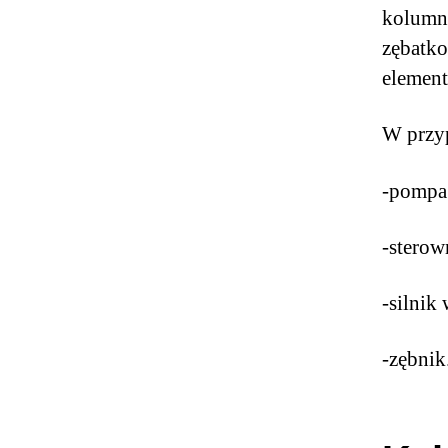
kolumna
zębatko
elemen
W przy
-pompa
-stero
-silnik
-zębnik