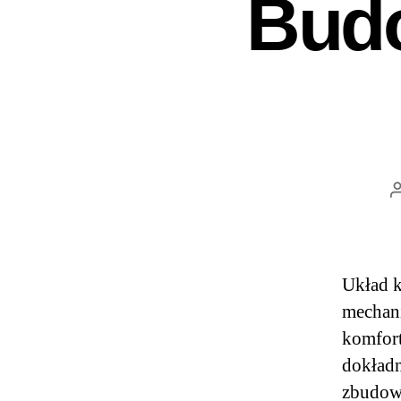
Budo
Układ k
mechani
komfort
dokładni
zbudowa