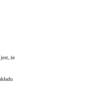
est, że
układu