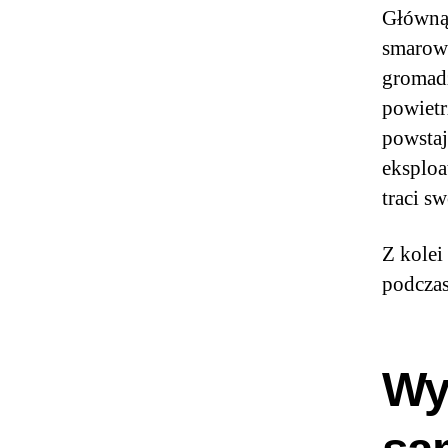
Główną 
smarowa
gromadz
powietr
powstaj
eksploat
traci s
Z kolei
podczas
Wym