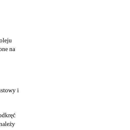
oleju
one na
ustowy i
odkręć
 należy