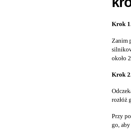
kr
Krok 1.
Zanim p
silniko
około 2
Krok 2
Odczeka
rozłóż 
Przy po
go, aby