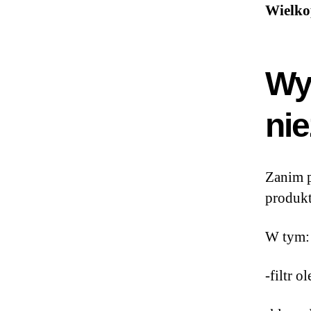
Wielko
Wym
ni
Zanim p
produkt
W tym:
-filtr o