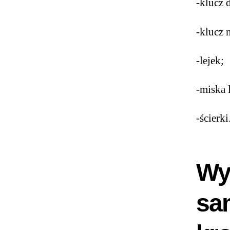
-klucz d
-klucz 
-lejek;
-miska 
-ścierki
Wym
sa