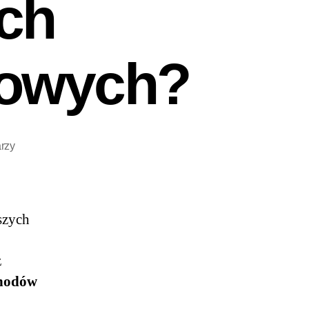
ch
bowych?
rzy
szych
z
chodów