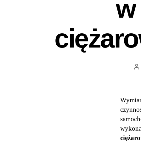
w
ciężar
Wymiana
czynnoś
samoch
wykona
ciężar