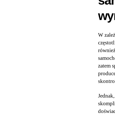
sa
wy
W zależ
częstot
również
samocho
zatem s
produce
skontro
Jednak,
skompli
doświad