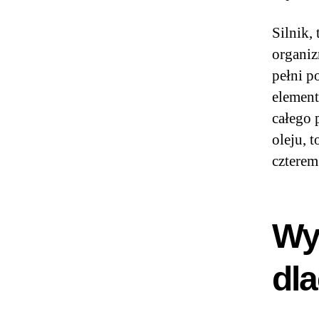
Silnik,
organiz
pełni p
element
całego 
oleju, 
czterem
Wym
dla