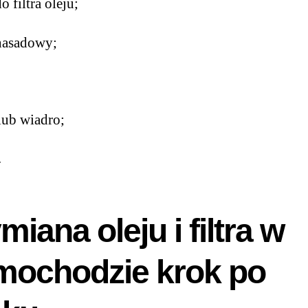
o filtra oleju;
nasadowy;
lub wiadro;
.
iana oleju i filtra w
mochodzie krok po