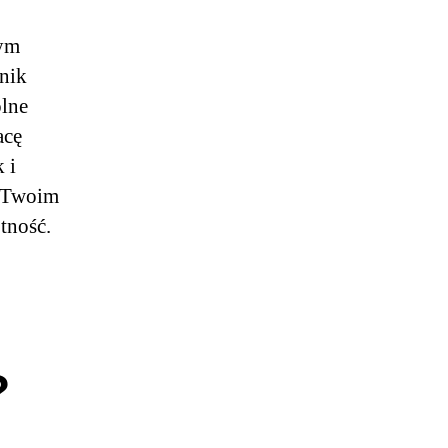
zym
lnik
ólne
acę
 i
h Twoim
tność.
?