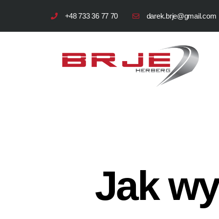
+48 733 36 77 70
darek.brje@gmail.com
Jak wym