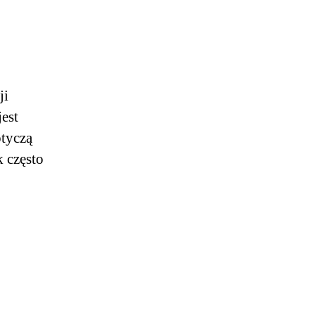
ji
jest
otyczą
 często