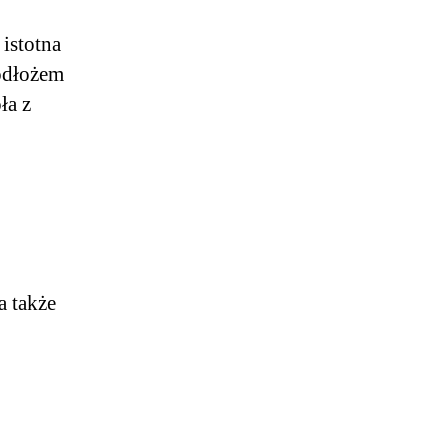
 istotna
odłożem
ła z
a także