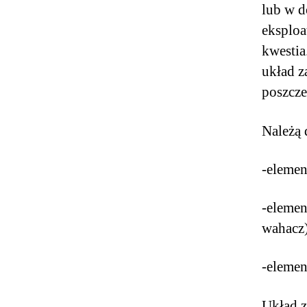
lub w d
eksploa
kwestia
układ z
poszcz
Należą 
-elemen
-elemen
wahacz)
-elemen
Układ z