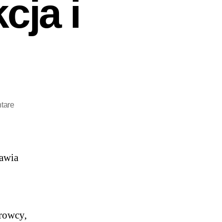
cja i
tare
tawia
erowcy,