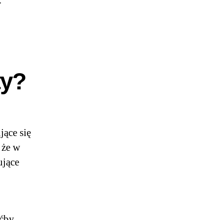
.
ty?
jące się
 że w
ujące
ćby