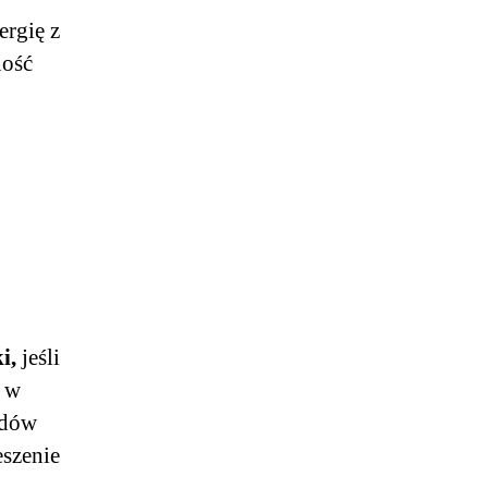
ergię z
ność
i,
jeśli
e w
adów
eszenie