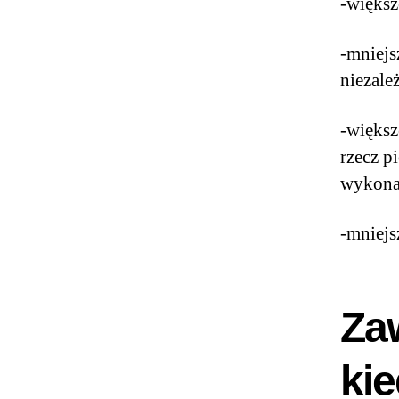
-większ
-mniejs
niezale
-większ
rzecz p
wykonan
-mniejs
Za
kie