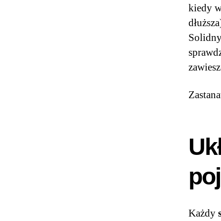
kiedy w
dłuższa
Solidn
sprawdz
zawiesz
Zastana
Uk
po
Każdy