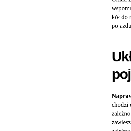
wspomni
kół do 
pojazdu
Uk
poj
Napraw
chodzi 
zależno
zawiesz