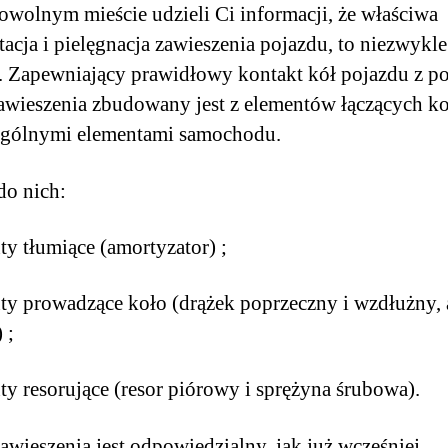
owolnym mieście udzieli Ci informacji, że właściwa
tacja i pielęgnacja zawieszenia pojazdu, to niezwykle
. Zapewniający prawidłowy kontakt kół pojazdu z p
awieszenia zbudowany jest z elementów łączących ko
ególnymi elementami samochodu.
do nich:
ty tłumiące (amortyzator) ;
ty prowadzące koło (drążek poprzeczny i wzdłużny, 
 ;
ty resorujące (resor piórowy i sprężyna śrubowa).
awieszenia jest odpowiedzialny, jak już wcześniej