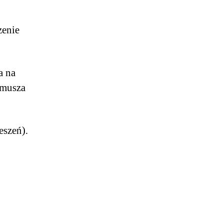
zenie
a na
ymusza
eszeń).