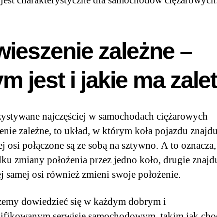
 jest charakterystyczne dla samochodów ciężarowych
wieszenie zależne –
m jest i jakie ma zale
ystywane najczęściej w samochodach ciężarowych
enie zależne, to układ, w którym koła pojazdu znajdu
ej osi połączone są ze sobą na sztywno. A to oznacza,
ku zmiany położenia przez jedno koło, drugie znajd
tej samej osi również zmieni swoje położenie.
żemy dowiedzieć się w każdym dobrym i
ifikowanym serwisie samochodowym, takim jak cho