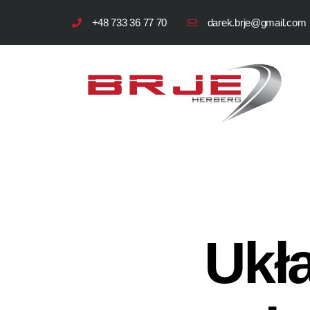
+48 733 36 77 70
darek.brje@gmail.com
Ukł