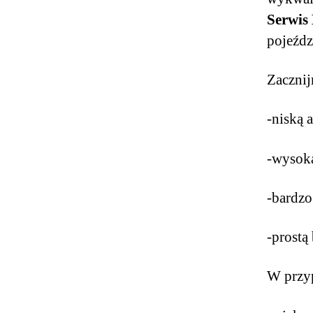
Serwis
pojeźdz
Zacznij
-niską 
-wysoką
-bardzo
-prostą
W przy