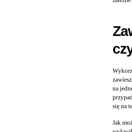
zależne
Za
czy
Wykorz
zawiesz
na jedn
przypad
się na 
Jak mo
wykwal