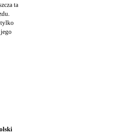
zcza ta
zdu.
 tylko
 jego
olski